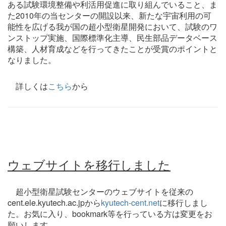
ある試験環境整備や利活用促進に取り組んでいること、ま
た2010年の当センターの開設以来、新たな宇宙利用の可
能性を広げる我が国の超小型衛星開発において、試験のワ
ンストップ実施、国際標準化主導、民生部品データベース
構築、人材育成などを行ってきたことが受賞のポイントと
なりました。
詳しくは
こちら
から
ウェブサイトを移行しました
超小型衛星試験センターのウェブサイトを従来の
cent.ele.kyutech.ac.jpから
kyutech-cent.net
に移行しまし
た。お気に入り、bookmark等を行っている方は変更をお
願いします。