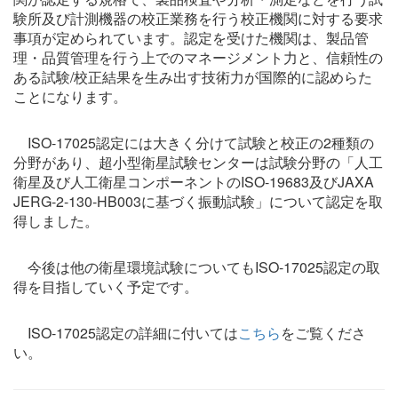
験所及び計測機器の校正業務を行う校正機関に対する要求
事項が定められています。認定を受けた機関は、製品管
理・品質管理を行う上でのマネージメント力と、信頼性の
ある試験/校正結果を生み出す技術力が国際的に認めらた
ことになります。
ISO-17025認定には大きく分けて試験と校正の2種類の
分野があり、超小型衛星試験センターは試験分野の「人工
衛星及び人工衛星コンポーネントのISO-19683及びJAXA
JERG-2-130-HB003に基づく振動試験」について認定を取
得しました。
今後は他の衛星環境試験についてもISO-17025認定の取
得を目指していく予定です。
ISO-17025認定の詳細に付いては
こちら
をご覧くださ
い。