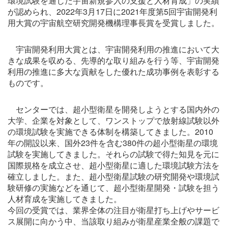
環境試験を通じた宇宙新規参入の支援と人材育成」の実績
が認められ、2022年3月17日に2021年度第5回宇宙開発利
⽤⼤賞の宇宙航空研究開発機構理事長賞を受賞しました。
宇宙開発利⽤⼤賞とは、宇宙開発利⽤の推進において⼤
きな成果を収める、先導的な取り組みを⾏う等、宇宙開発
利⽤の推進に多⼤な貢献をした優れた成功事例を表彰する
ものです。
センターでは、超小型衛星を開発しようとする国内外の
大学、企業を対象として、ワンストップで放射線試験以外
の環境試験を実施できる体制を構築してきました。2010
年の開設以来、国外23件を含む380件の超小型衛星の環境
試験を実施してきました。それらの試験で得た知見を元に
国際規格を成立させ、超小型衛星に適した環境試験方法を
確立しました。また、超小型衛星試験の研究開発や環境試
験研修の実施などを通じて、超小型衛星開発・試験を担う
人材育成を実施してきました。
今回の受賞では、業界全体の注目が衛星打ち上げやサービ
ス展開に向かう中、当該取り組みが衛星産業全般の課題で