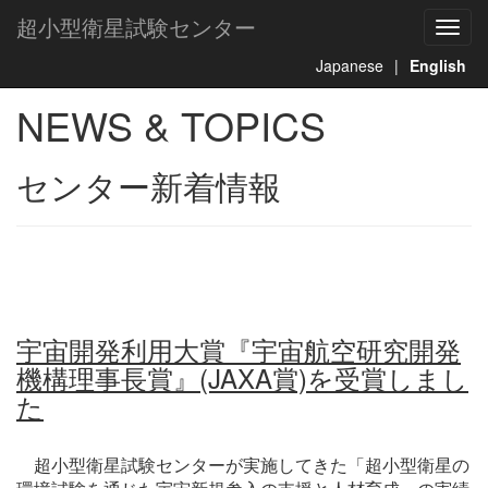
超小型衛星試験センター
Toggl
navig
Japanese
|
English
NEWS & TOPICS
センター新着情報
宇宙開発利⽤⼤賞『宇宙航空研究開発
機構理事長賞』(JAXA賞)を受賞しまし
た
超小型衛星試験センターが実施してきた「超小型衛星の